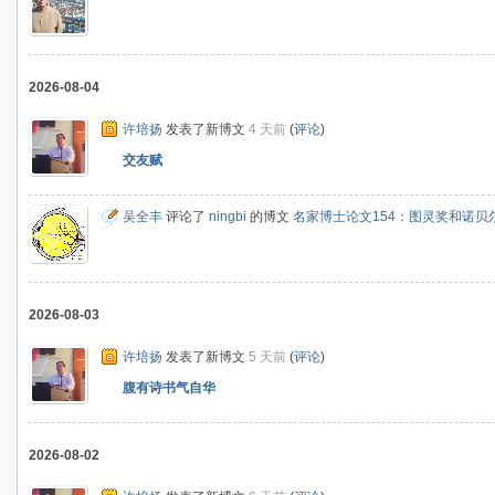
2026-08-04
许培扬
发表了新博文
4 天前
(
评论
)
交友赋
吴全丰
评论了
ningbi
的博文
名家博士论文154：图灵奖和诺贝
2026-08-03
许培扬
发表了新博文
5 天前
(
评论
)
腹有诗书气自华
2026-08-02