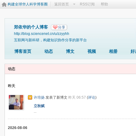
构建全球华人科学博客圈
返回首页
RSS订阅
帮助
郑依华的个人博客
分享
http://blog.sciencenet.cn/u/zzyyhh
互联网与新科研，构建知识协作分享的新平台
博客首页
动态
博文
视频
相册
好
动态
昨天
许培扬
发表了新博文
昨天 06:57
(
评论
)
立秋赋
...
2026-08-06