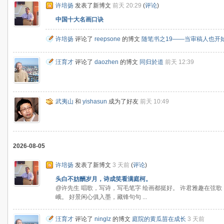
许培扬
发表了新博文
前天 20:29
(
评论
)
中国十大名画口诀
许培扬
评论了
reepsone
的博文
随笔书之19——当审稿人也开始
汪育才
评论了
daozhen
的博文
同归於道
前天 12:39
武夷山
和
yishasun
成为了好友
前天 10:49
2026-08-05
许培扬
发表了新博文
3 天前
(
评论
)
头白不妨酬岁月，诗成笑看满庭柯。
@许先生 唱歌，写诗，写毛笔字 绘画都挺好。 许君雅趣在弦
峨。 好景闲心俱入墨，藏锋句句 ...
汪育才
评论了
ninglz
的博文
庭院的黄瓜苗在成长
3 天前