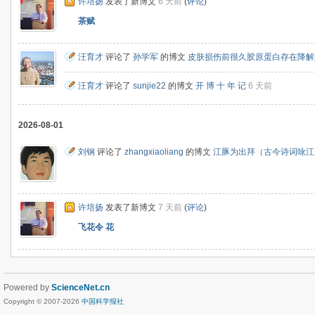
许培扬
发表了新博文
6 天前
(
评论
)
茶赋
汪育才
评论了
孙学军
的博文
皮肤损伤前很久胶原蛋白存在降解
汪育才
评论了
sunjie22
的博文
开 博 十 年 记
6 天前
2026-08-01
刘钢
评论了
zhangxiaoliang
的博文
江豚为出拜（古今诗词咏江
许培扬
发表了新博文
7 天前
(
评论
)
飞花令 花
Powered by
ScienceNet.cn
Copyright © 2007-
2026
中国科学报社