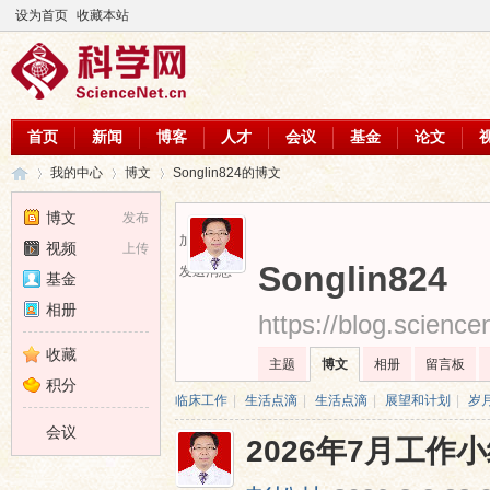
设为首页
收藏本站
首页
新闻
博客
人才
会议
基金
论文
我的中心
博文
Songlin824的博文
博文
发布
加为好友
视频
上传
科
›
›
›
Songlin824
发送消息
基金
相册
https://blog.scienc
收藏
主题
博文
相册
留言板
积分
临床工作
|
生活点滴
|
生活点滴
|
展望和计划
|
岁
会议
2026年7月工作
学