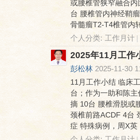
或腰椎管狭窄融合内固定
台 腰椎管内神经鞘瘤摘
骨髓瘤T2-T4椎管内
个人分类:
工作月计
|
2025年11月工作
彭松林
2025-11-30 1
11月工作小结 临床
台；作为一助和陈主
摘 10台 腰椎滑脱或
颈椎前路ACDF 4
症 特殊病例，周X英（女
个人分类:
工作月计
|