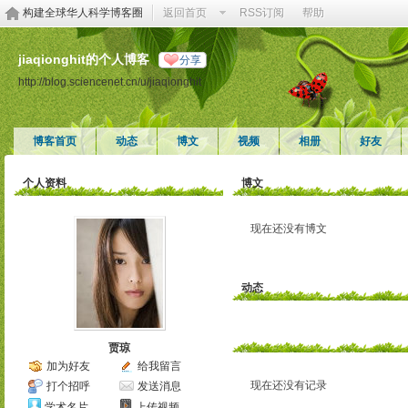
构建全球华人科学博客圈
返回首页
RSS订阅
帮助
jiaqionghit的个人博客
分享
http://blog.sciencenet.cn/u/jiaqionghit
博客首页
动态
博文
视频
相册
好友
个人资料
博文
现在还没有博文
动态
贾琼
加为好友
给我留言
现在还没有记录
打个招呼
发送消息
学术名片
上传视频