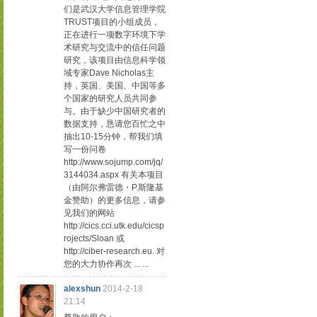
们是武汉大学信息管理学院
TRUST项目的小组成员，
正在进行一项数字环境下学
术研究与交流中的信任问题
研究，该项目由信息科学领
域专家Dave Nicholas主
持，英国、美国、中国等多
个国家的研究人员共同参
与。由于缺少中国研究者的
数据支持，恳请您百忙之中
抽出10-15分钟，帮我们填
写一份问卷
http://www.sojump.com/jq/
3144034.aspx 有关本项目
（由阿尔弗雷德・P.斯隆基
金赞助）的更多信息，请参
见我们的网站
http://cics.cci.utk.edu/cicsp
rojects/Sloan 或
http://ciber-research.eu. 对
您的大力协作再次 ... ...
alexshun
2014-2-18
21:14