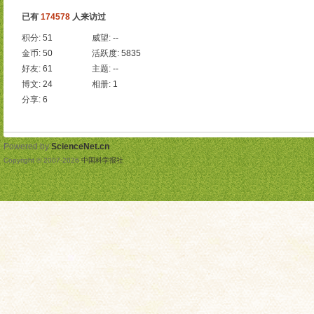
已有
174578
人来访过
积分:
51
威望:
--
金币:
50
活跃度:
5835
好友:
61
主题:
--
博文:
24
相册:
1
分享:
6
Powered by
ScienceNet.cn
Copyright © 2007-
2026
中国科学报社