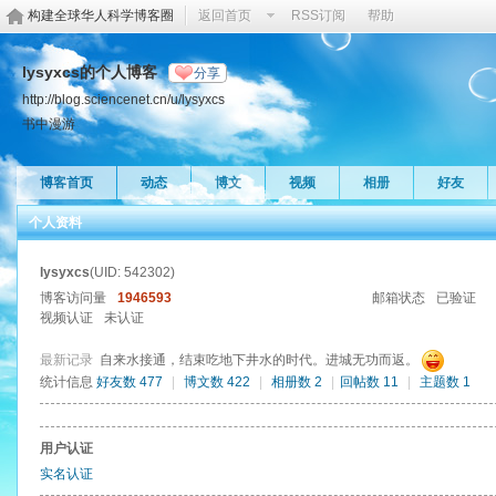
构建全球华人科学博客圈
返回首页
RSS订阅
帮助
lysyxcs的个人博客
分享
http://blog.sciencenet.cn/u/lysyxcs
书中漫游
博客首页
动态
博文
视频
相册
好友
个人资料
lysyxcs
(UID: 542302)
博客访问量
1946593
邮箱状态
已验证
视频认证
未认证
最新记录
自来水接通，结束吃地下井水的时代。进城无功而返。
统计信息
好友数 477
|
博文数 422
|
相册数 2
|
回帖数 11
|
主题数 1
用户认证
实名认证