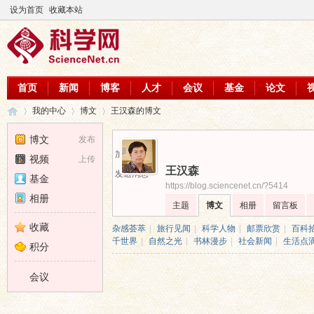
设为首页
收藏本站
首页
新闻
博客
人才
会议
基金
论文
我的中心
博文
王汉森的博文
博文
发布
加为好友
视频
上传
王汉森
科
›
›
›
发送消息
基金
https://blog.sciencenet.cn/?5414
相册
主题
博文
相册
留言板
收藏
杂感荟萃
|
旅行见闻
|
科学人物
|
邮票欣赏
|
百科
千世界
|
自然之光
|
书林漫步
|
社会新闻
|
生活点
积分
会议
学