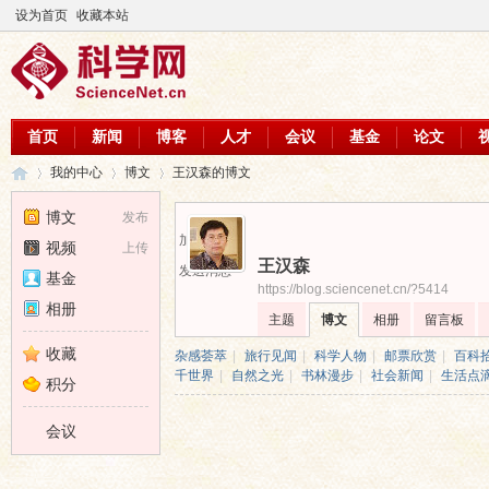
设为首页
收藏本站
首页
新闻
博客
人才
会议
基金
论文
我的中心
博文
王汉森的博文
博文
发布
加为好友
视频
上传
王汉森
科
›
›
›
发送消息
基金
https://blog.sciencenet.cn/?5414
相册
主题
博文
相册
留言板
收藏
杂感荟萃
|
旅行见闻
|
科学人物
|
邮票欣赏
|
百科
千世界
|
自然之光
|
书林漫步
|
社会新闻
|
生活点
积分
会议
学