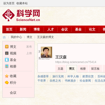
设为首页
收藏本站
首页
新闻
博客
人才
会议
基金
论文
我的中心
博文
王汉森的博文
博文
发布
加为好友
视频
上传
王汉森
科
›
›
›
发送消息
基金
https://blog.sciencenet.cn/?5414
相册
主题
博文
相册
留言板
收藏
杂感荟萃
|
旅行见闻
|
科学人物
|
邮票欣赏
|
百科
千世界
|
自然之光
|
书林漫步
|
社会新闻
|
生活点
积分
会议
学