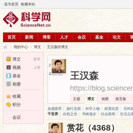
设为首页
收藏本站
首页
新闻
博客
人才
会议
基金
论文
我的中心
博文
王汉森的博文
博文
发布
加为好友
视频
上传
科
›
›
›
王汉森
发送消息
基金
相册
https://blog.scienc
收藏
主题
博文
相册
留言板
积分
杂感荟萃
|
旅行见闻
|
科学人物
|
邮票欣赏
|
百科
千世界
|
自然之光
|
书林漫步
|
社会新闻
|
生活点
会议
赏花（4368）
学