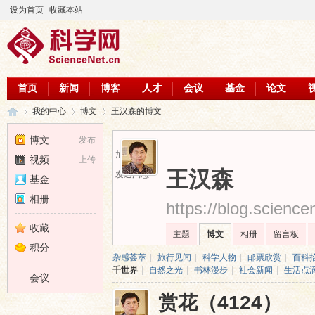
设为首页
收藏本站
首页
新闻
博客
人才
会议
基金
论文
我的中心
博文
王汉森的博文
博文
发布
加为好友
视频
上传
科
›
›
›
王汉森
发送消息
基金
相册
https://blog.scienc
收藏
主题
博文
相册
留言板
积分
杂感荟萃
|
旅行见闻
|
科学人物
|
邮票欣赏
|
百科
千世界
|
自然之光
|
书林漫步
|
社会新闻
|
生活点
会议
赏花（4124）
学