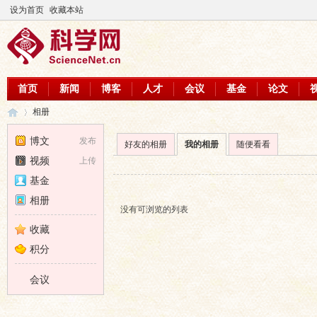
设为首页
收藏本站
首页
新闻
博客
人才
会议
基金
论文
相册
博文
发布
好友的相册
我的相册
随便看看
视频
上传
科
›
基金
相册
没有可浏览的列表
收藏
积分
会议
学