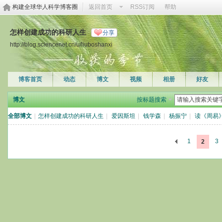
构建全球华人科学博客圈
返回首页
RSS订阅
帮助
怎样创建成功的科研人生
分享
http://blog.sciencenet.cn/u/liuboshanxi
博客首页
动态
博文
视频
相册
好友
博文
按标题搜索
全部博文
|
怎样创建成功的科研人生
|
爱因斯坦
|
钱学森
|
杨振宁
|
读《周易
1
3
2