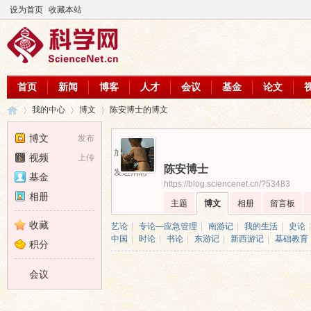
设为首页
收藏本站
首页
新闻
博客
人才
会议
基金
论文
我的中心
博文
陈安博士的博文
博文
发布
加为好友
视频
上传
陈安博士
科
›
›
›
发送消息
基金
https://blog.sciencenet.cn/?53483
相册
主题
博文
相册
留言板
收藏
艺论
|
专论—应急管理
|
南游记
|
我的生活
|
史论
|
中国
|
时论
|
书论
|
东游记
|
新西游记
|
基础教育
积分
会议
学