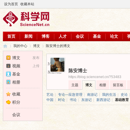
设为首页
收藏本站
首页
新闻
博客
人才
会议
基金
论文
我的中心
博文
陈安博士的博文
博文
发布
加为好友
视频
上传
陈安博士
科
›
›
›
发送消息
基金
https://blog.sciencenet.cn/?53483
相册
主题
博文
相册
留言板
收藏
艺论
|
专论—应急管理
|
南游记
|
我的生活
|
史论
|
中国
|
时论
|
书论
|
东游记
|
新西游记
|
基础教育
积分
会议
学