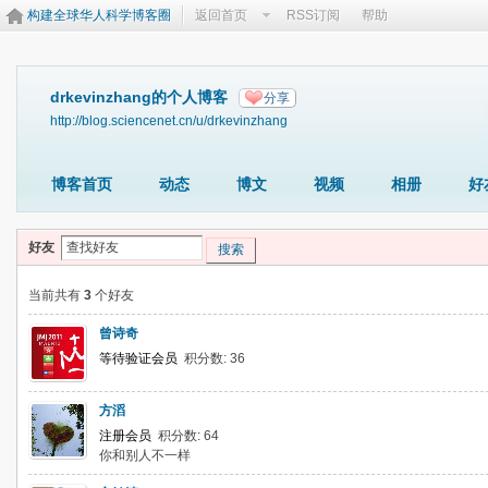
构建全球华人科学博客圈
返回首页
RSS订阅
帮助
drkevinzhang的个人博客
分享
http://blog.sciencenet.cn/u/drkevinzhang
博客首页
动态
博文
视频
相册
好
好友
搜索
当前共有
3
个好友
曾诗奇
等待验证会员
积分数: 36
方滔
注册会员
积分数: 64
你和别人不一样