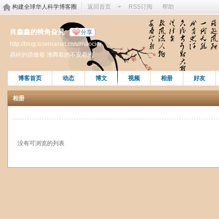
构建全球华人科学博客圈
返回首页
RSS订阅
帮助
肖鑫鑫的犄角旮旯
分享
http://blog.sciencenet.cn/u/maocier
易碎的骄傲着 沸腾着的不安着的
博客首页
动态
博文
视频
相册
好友
相册
没有可浏览的列表