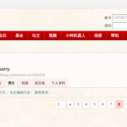
帐号
密码
会议
基金
论文
视频
小柯机器人
相册
帮助
harry
://blog.sciencenet.cn/?530435
题
博文
相册
留言板
个人资料
行为
|
论文编辑行业
|
新闻资讯
|
1 ...
3
4
5
6
7
8