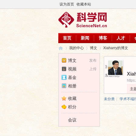
设为首页
收藏本站
首页
新闻
博客
人才
我的中心
博文
Xiaharry的博文
博文
发布
加为好友
视频
上传
Xia
科
›
›
›
发送消息
基金
https
相册
主
收藏
未分类
|
学术不端
积分
会议
学