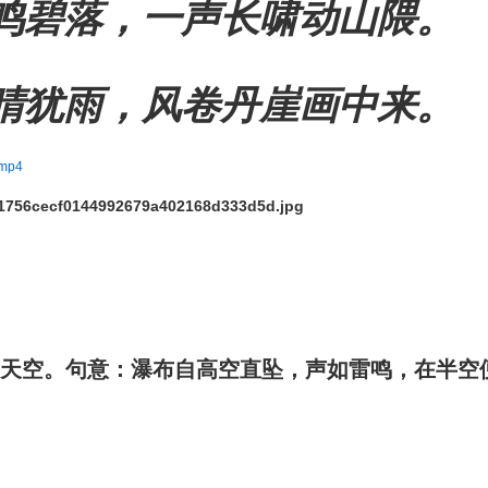
鸣碧落，
一声长啸动山隈。
晴犹雨，
风卷丹崖画中来。
.mp4
”即天空。句意：瀑布自高空直坠，声如雷鸣，在半空