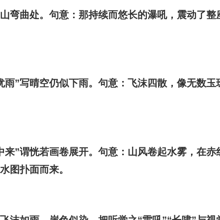
”是山弯曲处。句意：那持续而悠长的瀑吼，震动了整
晴犹雨”写晴空仍似下雨。句意：飞沫四散，像无数玉
画中来”谓恍若画卷展开。句意：山风卷起水雾，在赤
山水图扑面而来。
飞沫如雨、崖色似染，把听觉之“雷吼”“长啸”与视