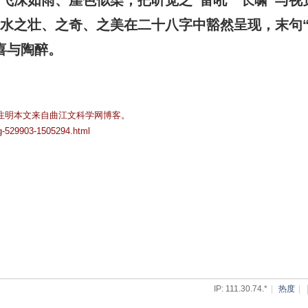
使赤水之壮、之奇、之美在二十八字中豁然呈现，末句
喜与陶醉。
注明本文来自曲江文科学网博客。
og-529903-1505294.html
IP: 111.30.74.*
|
热度
|