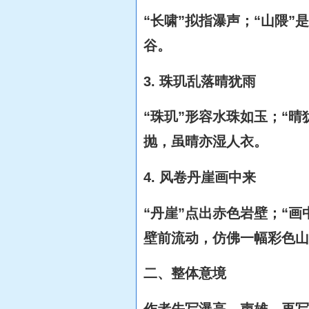
“长啸”拟指瀑声；“山隈
谷。
3. 珠玑乱落晴犹雨
“珠玑”形容水珠如玉；“
抛，虽晴亦湿人衣。
4. 风卷丹崖画中来
“丹崖”点出赤色岩壁；“
壁前流动，仿佛一幅彩色
二、整体意境
作者先写瀑高、声雄，再写