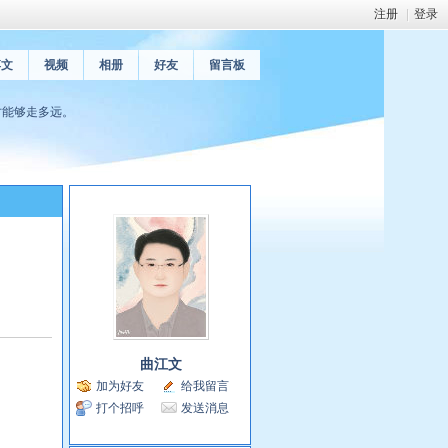
注册
|
登录
博文
视频
相册
好友
留言板
才能够走多远。
曲江文
加为好友
给我留言
打个招呼
发送消息