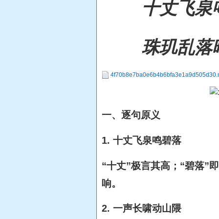
十丈飞泉
珠玑乱落
4f70b8e7ba0e6b4b6bfa3e1a9d505d30
一、逐句原义
1. 十丈飞泉鸣碧落
“十丈”极言其高；“碧落
响。
2. 一声长啸动山隈