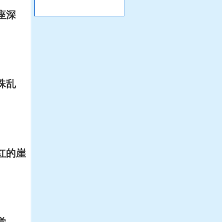
座深
珠乱
红的崖
觉