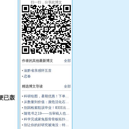
扫一扫，分享此博文
作者的其他最新博文
全部
•
渝黔省亲感怀五首
•
恋春
精选博文导读
全部
•
科研绘图，暑期优惠！下单立减500元
便已轰
•
从数量到价值：濒危活化石ELF 理论重塑濒危物种保护优先级
•
别因检索耽误毕业！IEEE出版+EI快检索，8-9月会议合集征稿中
•
随笔书之19——当审稿人也开始使用AI，同行评议还是“同行”评议吗？
•
科学完成家兔股骨骨板拓扑优化方法的研究
•
别让你的好研究被淹没：特刊如何帮它找到“对的人”