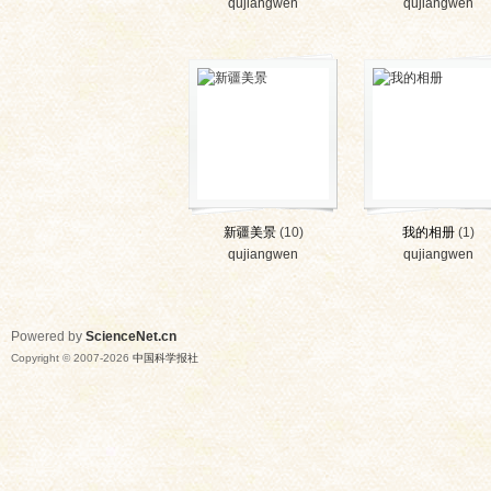
qujiangwen
qujiangwen
网
新疆美景
(10)
我的相册
(1)
qujiangwen
qujiangwen
Powered by
ScienceNet.cn
Copyright © 2007-
2026
中国科学报社