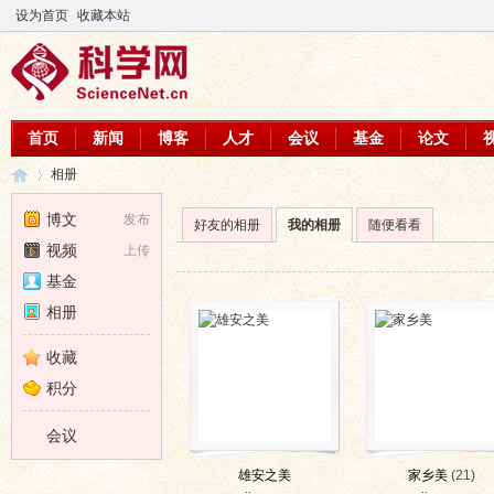
设为首页
收藏本站
首页
新闻
博客
人才
会议
基金
论文
相册
博文
发布
好友的相册
我的相册
随便看看
视频
上传
科
›
基金
相册
收藏
积分
会议
雄安之美
家乡美
(21)
学