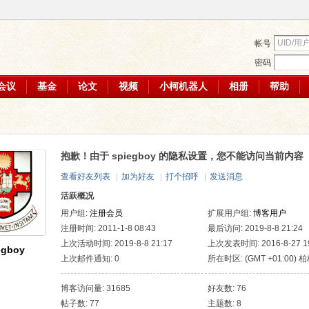
帐号
密码
会议
基金
论文
视频
小柯机器人
相册
帮助
抱歉！由于 spiegboy 的隐私设置，您不能访问当前内容
查看好友列表
|
加为好友
|
打个招呼
|
发送消息
活跃概况
用户组:
注册会员
扩展用户组:
博客用户
注册时间: 2011-1-8 08:43
最后访问: 2019-8-8 21:24
上次活动时间: 2019-8-8 21:17
上次发表时间: 2016-8-27 19
egboy
上次邮件通知: 0
所在时区: (GMT +01:00) 
哥本哈根, 马德里, 巴黎, 罗
博客访问量: 31685
好友数: 76
帖子数: 77
主题数: 8