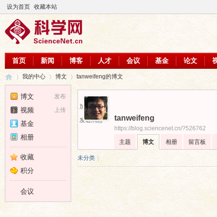
设为首页
收藏本站
首页
新闻
博客
人才
会议
基金
论文
我的中心
博文
tanweifeng的博文
博文
发布
加为好友
视频
上传
tanweifeng
科
›
›
›
发送消息
基金
https://blog.sciencenet.cn/?526762
相册
主题
博文
相册
留言板
收藏
未分类
|
积分
会议
学