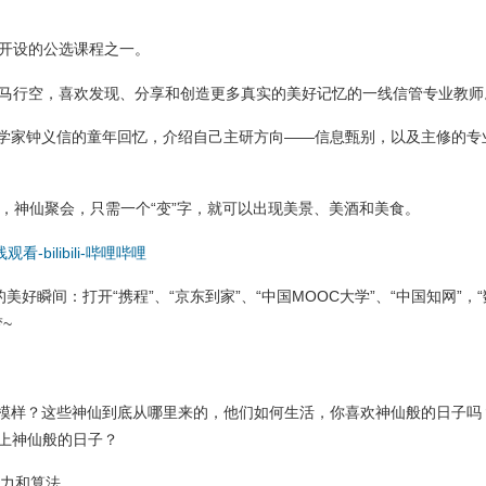
开设的公选课程之一。
马行空，喜欢发现、分享和创造更多真实的美好记忆的一线信管专业教师
科学家钟义信的童年回忆，介绍自己主研方向——信息甄别，以及主修的专
记》，神仙聚会，只需一个“变”字，就可以出现美景、美酒和美食。
bilibili-哔哩哔哩
瞬间：打开“携程”、“京东到家”、“中国MOOC大学”、“中国知网”，
~
模样？这些神仙到底从哪里来的，他们如何生活，你喜欢神仙般的日子吗
过上神仙般的日子？
力和算法。