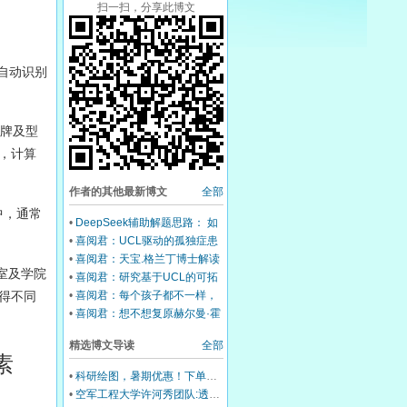
扫一扫，分享此博文
自动识别
牌及型
，计算
作者的其他最新博文
全部
中，通常
•
DeepSeek辅助解题思路： 如
何将五个 “五指思维导图”灵活应
•
喜阅君：UCL驱动的孤独症患
用于可拓数据挖掘（Extension
者日常行为数据跟踪与智能甄别
•
喜阅君：天宝.格兰丁博士解读
Data
室及学院
机制
孤独症/自闭症大脑
•
喜阅君：研究基于UCL的可拓
智能甄别系统的价值
得不同
•
喜阅君：每个孩子都不一样，
就算被诊断为孤独症或自闭症的
•
喜阅君：想不想复原赫尔曼·霍
孩子，依然有潜能，需要可拓发
尔瑞斯（Herman Hollerith）专
掘~
精选博文导读
全部
利中的制表机？
素
•
科研绘图，暑期优惠！下单立减500元
•
空军工程大学许河秀团队:透明混沌编码超表面，解锁雷达-红外兼容隐身多尺度设计