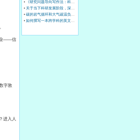
•
《研究问题导向写作法：科研萌新首篇SCI/SSCI通关笔记》前言
•
关于当下科研发展阶段，深耕学术交流内生价值的相关建议
•
碳的岩气循环和大气碳温负反馈调节机制
•
如何撰写一本跨学科的英文国际学术专著
。
业——信
“数字敦
？进入人