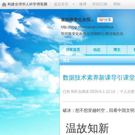
构建全球华人科学博客圈
返回首页
微博
RSS订阅
帮助
世间唯变化永恒...
分享
http://blog.sciencenet.cn/u/zlhua
世间唯变化永恒,以开朗的心简洁地生活...
博客首页
动态
博文
博文
数据技术素养新课导引课堂
已有 908 次阅读
2026-6-1 12:14
|
个人分类
破冰：想不想穿越时空，回看中国文明
温故知新