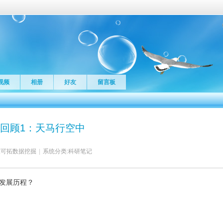
视频
相册
好友
留言板
回顾1：天马行空中
:
可拓数据挖掘
|
系统分类:
科研笔记
发展历程？