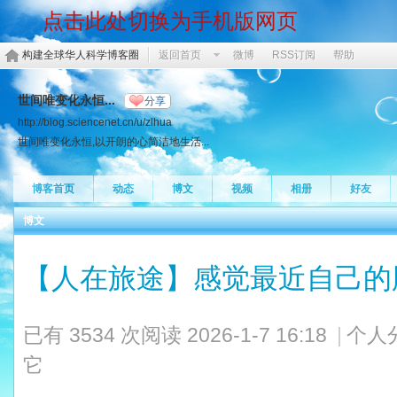
点击此处切换为手机版网页
构建全球华人科学博客圈
返回首页
微博
RSS订阅
帮助
世间唯变化永恒...
分享
http://blog.sciencenet.cn/u/zlhua
世间唯变化永恒,以开朗的心简洁地生活...
博客首页
动态
博文
视频
相册
好友
博文
【人在旅途】感觉最近自己的
已有 3534 次阅读
2026-1-7 16:18
|
个人
它