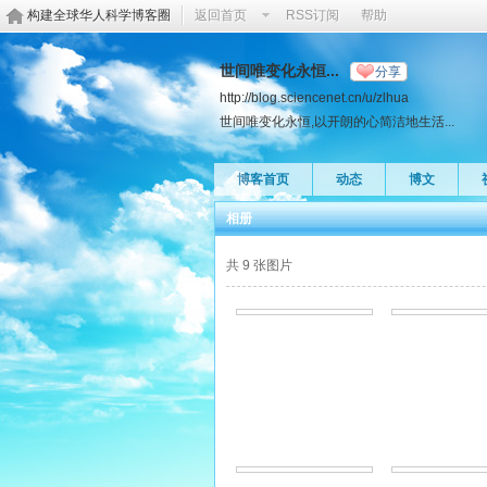
构建全球华人科学博客圈
返回首页
RSS订阅
帮助
世间唯变化永恒...
分享
http://blog.sciencenet.cn/u/zlhua
世间唯变化永恒,以开朗的心简洁地生活...
博客首页
动态
博文
相册
共 9 张图片