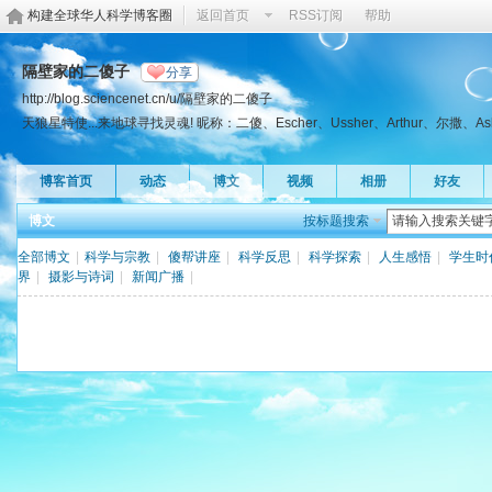
构建全球华人科学博客圈
返回首页
RSS订阅
帮助
隔壁家的二傻子
分享
http://blog.sciencenet.cn/u/隔壁家的二傻子
天狼星特使...来地球寻找灵魂! 昵称：二傻、Escher、Ussher、Arthur、尔撒、Asha、Az
博客首页
动态
博文
视频
相册
好友
博文
按标题搜索
全部博文
|
科学与宗教
|
傻帮讲座
|
科学反思
|
科学探索
|
人生感悟
|
学生时
界
|
摄影与诗词
|
新闻广播
|