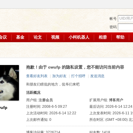
帐号
密码
会议
基金
论文
视频
小柯机器人
相册
帮助
抱歉！由于 cwufp 的隐私设置，您不能访问当前内容
查看好友列表
|
加为好友
|
打个招呼
|
发送消息
和朋友们瞎侃的地方，侃爷们来吧
活跃概况
用户组:
注册会员
扩展用户组:
博客用户
注册时间: 2008-6-5 09:27
最后访问: 2026-6-14 12:24
ufp
上次活动时间: 2026-6-14 12:22
上次发表时间: 2026-6-11 19
上次邮件通知: 0
所在时区: (GMT +08:00) 北
斯, 新加坡, 台北
博客访问量: 3726714
好友数: 1418