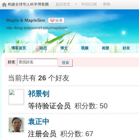
构建全球华人科学博客圈
返回首页
RSS订阅
帮助
Maple & MapleSim
分享
http://blog.sciencenet.cn/u/maplesim
博客首页
动态
博文
视频
相册
好友
好友
搜索
当前共有
26
个好友
祁景钊
等待验证会员
积分数: 50
袁正中
注册会员
积分数: 67