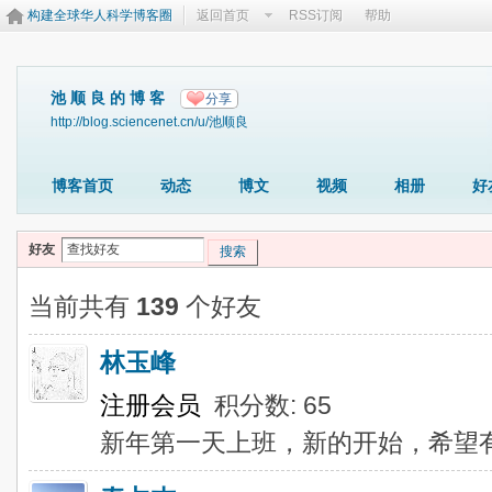
构建全球华人科学博客圈
返回首页
RSS订阅
帮助
池 顺 良 的 博 客
分享
http://blog.sciencenet.cn/u/池顺良
博客首页
动态
博文
视频
相册
好
好友
搜索
当前共有
139
个好友
林玉峰
注册会员
积分数: 65
新年第一天上班，新的开始，希望