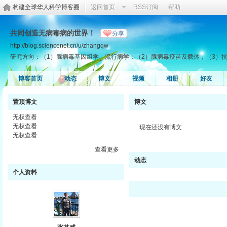
构建全球华人科学博客圈
返回首页
RSS订阅
帮助
共同创造无病毒病的世界！
分享
http://blog.sciencenet.cn/u/zhangqw
研究方向：（1）腺病毒基因组学、流行病学；（2）腺病毒疫苗及载体；（3）
博客首页
动态
博文
视频
相册
好友
置顶博文
博文
无权查看
无权查看
现在还没有博文
无权查看
查看更多
动态
个人资料