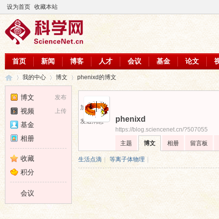
设为首页
收藏本站
首页
新闻
博客
人才
会议
基金
论文
我的中心
博文
phenixd的博文
博文
发布
加为好友
视频
上传
phenixd
科
›
›
›
发送消息
基金
https://blog.sciencenet.cn/?507055
相册
主题
博文
相册
留言板
收藏
生活点滴
|
等离子体物理
|
积分
会议
学