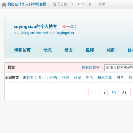
构建全球华人科学博客圈
返回首页
RSS订阅
帮助
xuyingxiao的个人博客
分享
http://blog.sciencenet.cn/u/xuyingxiao
博客首页
动态
博文
视频
相册
好
博文
按标题搜索
全部博文
|
未分类
|
育儿
|
宗教
|
科普
|
旅游
|
生活
|
技术文章
|
思考
|
教
1 ...
60
61