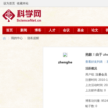
设为首页
收藏本站
首页
新闻
博客
人才
会议
基金
论文
我的中心
隐私提醒
抱歉！由于 z
科
›
›
查看好友列表
|
zhenghe
活跃概况
用户组:
注册会员
注册时间: 2010-11
上次活动时间: 2020
上次邮件通知: 0
博客访问量: 9524
帖子数: 0
学