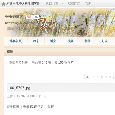
构建全球华人科学博客圈
返回首页
RSS订阅
帮助
张玉秀博客
分享
http://blog.sciencenet.cn/u/zhangyuxiu
《海南广播电视大学学报》常务副主编,向大家致意了!
博客首页
动态
博文
视频
相册
好友
相册
« 返回图片列表
|
当前第 145 张
|
共 159 张图片
100_5797.jpg
上传于 1970-1-1 08:00 (1 B )
查看原图
|
查看 EXIF 信息
|
举报