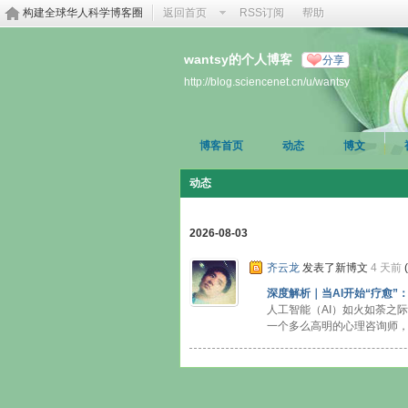
构建全球华人科学博客圈
返回首页
RSS订阅
帮助
wantsy的个人博客
分享
http://blog.sciencenet.cn/u/wantsy
博客首页
动态
博文
动态
2026-08-03
齐云龙
发表了新博文
4 天前
(
深度解析｜当AI开始“疗愈
人工智能（AI）如火如荼之
一个多么高明的心理咨询师，你 