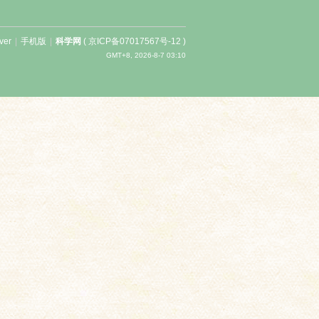
ver
|
手机版
|
科学网
(
京ICP备07017567号-12
)
GMT+8, 2026-8-7 03:10