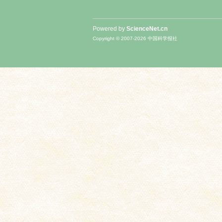
Powered by
ScienceNet.cn
Copyright © 2007-
2026
中国科学报社