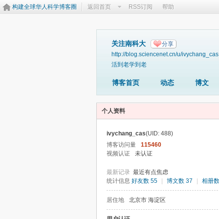
构建全球华人科学博客圈
返回首页
RSS订阅
帮助
关注南科大
分享
http://blog.sciencenet.cn/u/ivychang_cas
活到老学到老
博客首页
动态
博文
个人资料
ivychang_cas
(UID: 488)
博客访问量
115460
视频认证
未认证
最新记录
最近有点焦虑
统计信息
好友数 55
|
博文数 37
|
相册数
居住地
北京市 海淀区