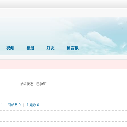
视频
相册
好友
留言板
邮箱状态
已验证
 1
|
回帖数 0
|
主题数 0