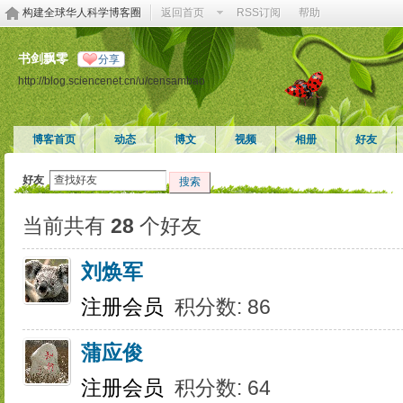
构建全球华人科学博客圈
返回首页
RSS订阅
帮助
书剑飘零
分享
http://blog.sciencenet.cn/u/censambao
博客首页
动态
博文
视频
相册
好友
好友
搜索
当前共有
28
个好友
刘焕军
注册会员
积分数: 86
蒲应俊
注册会员
积分数: 64