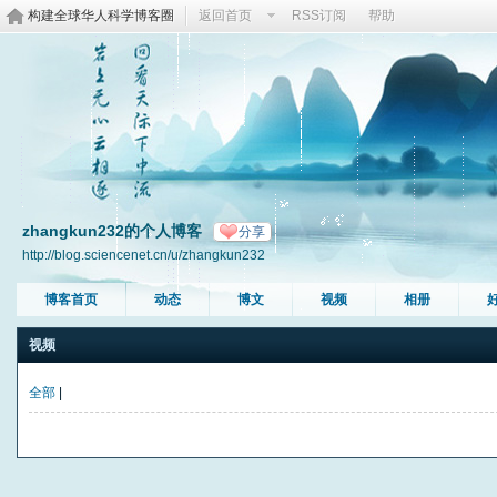
构建全球华人科学博客圈
返回首页
RSS订阅
帮助
zhangkun232的个人博客
分享
http://blog.sciencenet.cn/u/zhangkun232
博客首页
动态
博文
视频
相册
视频
全部
|