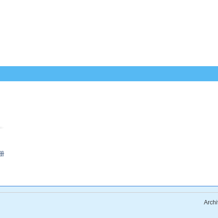
册
Archi