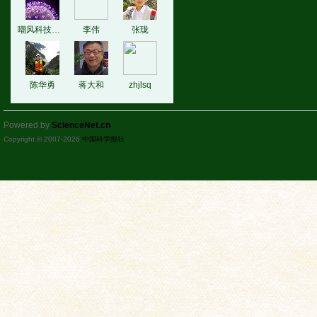
嘲风科技动漫
李伟
张珑
陈华勇
蒋大和
zhjlsq
Powered by
ScienceNet.cn
Copyright © 2007-
2026
中国科学报社