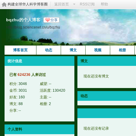
构建全球华人科学博客圈
返回首页
RSS订阅
帮助
bqzhu的个人博客
分享
http://blog.sciencenet.cn/u/bqzhu
博客首页
动态
博文
视频
相册
统计信息
博文
已有
624236
人来访过
现在还没有博文
积分:
3046
威望:
--
金币:
3031
活跃度:
130420
动态
好友:
160
主题:
--
博文:
88
相册:
2
分享:
--
现在还没有记录
个人资料