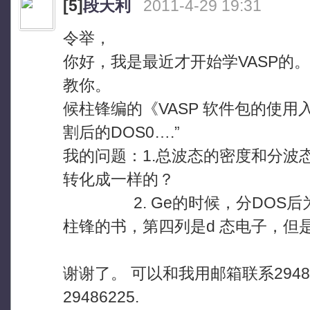
[5]
段天利
2011-4-29 19:31
令举，
你好，我是最近才开始学VASP的
教你。
候柱锋编的《VASP 软件包的使用
割后的DOS0….”
我的问题：1.总波态的密度和分波
转化成一样的？
2. Ge的时候，分DOS后为
柱锋的书，第四列是d 态电子，但
谢谢了。 可以和我用邮箱联系294862
29486225.