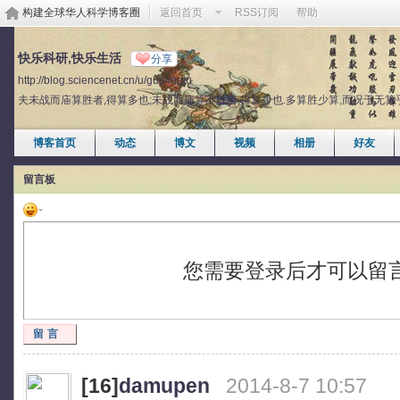
构建全球华人科学博客圈
返回首页
RSS订阅
帮助
快乐科研,快乐生活
分享
http://blog.sciencenet.cn/u/guolingju
夫未战而庙算胜者,得算多也;未战而庙算不胜者,得算少也.多算胜少算,而况于无算
博客首页
动态
博文
视频
相册
好友
留言板
您需要登录后才可以留
留言
[16]
damupen
2014-8-7 10:57