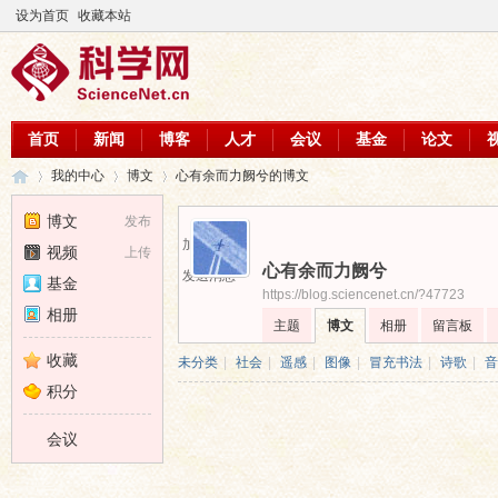
设为首页
收藏本站
首页
新闻
博客
人才
会议
基金
论文
我的中心
博文
心有余而力阙兮的博文
博文
发布
加为好友
视频
上传
心有余而力阙兮
科
›
›
›
发送消息
基金
https://blog.sciencenet.cn/?47723
相册
主题
博文
相册
留言板
收藏
未分类
|
社会
|
遥感
|
图像
|
冒充书法
|
诗歌
|
音
积分
会议
学