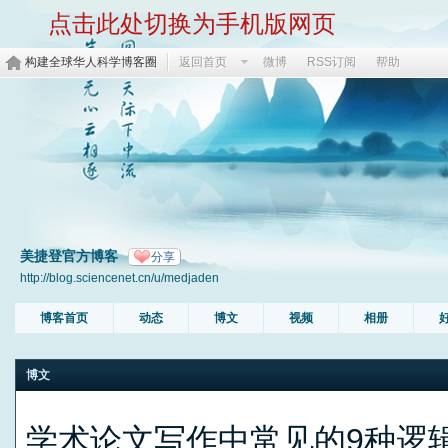
点击此处切换为手机版网页
构建全球华人科学博客圈
返回首页
微博
RSS订阅
帮助
美捷登官方博客
分享
http://blog.sciencenet.cn/u/medjaden
博客首页
动态
博文
视频
相册
博文
学术论文写作中常见的9种逻