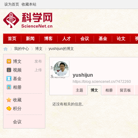
设为首页
收藏本站
首页
新闻
博客
人才
会议
基金
论文
我的中心
博文
yushijun的博文
博文
发布
加为好友
视频
上传
yushijun
科
›
›
›
发送消息
基金
https://blog.sciencenet.cn/?472260
相册
主题
博文
相册
留言板
收藏
还没有相关的信息。
积分
会议
学