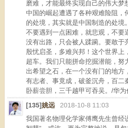
磨难，才能最终实现自己的伟大梦
中国的崛起遭遇了各种艰难险阻，
的处境，其实就是中国制造的处境
不要遇到一点困难，就悲观，不要
没有出路，只会被人蹂躏。要敢于
殷忧启圣，多难兴邦！这个世界上
超车。我们只能拼命挖掘潜能，努
出希望之石，在一个没有门的地方
有志者、事竟成，破釜沉舟，百二
卧薪尝胆，三千越甲可吞吴。/华为
[135]
姚远
2018-10-8 11:03
我国著名物理化学家傅鹰先生曾经