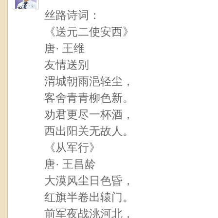
丝路诗词：
《送元二使安西》
唐· 王维
友情送别
渭城朝雨浥轻尘，
客舍青青柳色新。
劝君更尽一杯酒，
西出阳关无故人。
《从军行》
唐· 王昌龄
大漠风尘日色昏，
红旗半卷出辕门。
前军夜战洮河北，