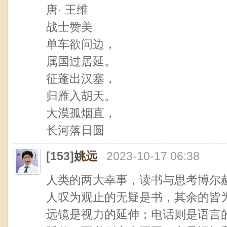
唐· 王维
战士赞美
单车欲问边，
属国过居延。
征蓬出汉塞，
归雁入胡天。
大漠孤烟直，
长河落日圆
[153]
姚远
2023-10-17 06:38
人类的两大幸事，读书与思考博尔
人叹为观止的无疑是书，其余的皆
远镜是视力的延伸；电话则是语言