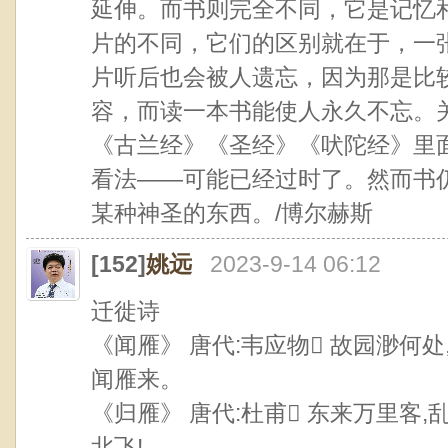
延伸。而书则完全不同，它是记忆
片的不同，它们的区别就在于，一
片听后也会被人遗忘，因为那是比
容，而读一本书能使人永久不忘。
《古兰经》《圣经》《吠陀经》里
看法——可能已经过时了。然而书
某种神圣的东西。/博尔赫斯
[152]
姚远
2023-9-14 06:12
迁徙诗
《闻雁》 唐代:韦应物 故园渺何
闻雁来。
《归雁》 唐代:杜甫 东来万里客
北飞!