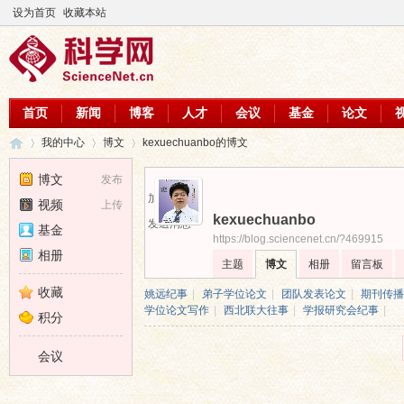
设为首页
收藏本站
首页
新闻
博客
人才
会议
基金
论文
我的中心
博文
kexuechuanbo的博文
博文
发布
加为好友
视频
上传
kexuechuanbo
科
›
›
›
发送消息
基金
https://blog.sciencenet.cn/?469915
相册
主题
博文
相册
留言板
收藏
姚远纪事
|
弟子学位论文
|
团队发表论文
|
期刊传播
学位论文写作
|
西北联大往事
|
学报研究会纪事
|
积分
会议
学