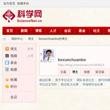
设为首页
收藏本站
首页
新闻
博客
人才
会议
基金
论文
我的中心
博文
kexuechuanbo的博文
博文
发布
加为好友
视频
上传
kexuechuanbo
科
›
›
›
发送消息
基金
https://blog.sciencenet.cn/?469915
相册
主题
博文
相册
留言板
收藏
姚远纪事
|
弟子学位论文
|
团队发表论文
|
期刊传播
学位论文写作
|
西北联大往事
|
学报研究会纪事
|
积分
会议
学