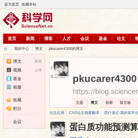
设为首页
收藏本站
首页
新闻
博客
人才
会议
基金
论文
我的中心
博文
pkucarer4300的博文
博文
发布
加为好友
视频
上传
科
›
›
›
pkucarer4300
发送消息
基金
相册
https://blog.scienc
收藏
主题
博文
相册
留言板
积分
生活点滴
|
CNS论文摘要翻译
|
西行漫记-我的留学
会议
蛋白质功能预测
学