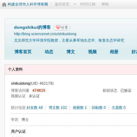
构建全球华人科学博客圈
返回首页
RSS订阅
帮助
dongshikui的博客
分享
http://blog.sciencenet.cn/u/shikuidong
北京师范大学环境学院教授，主要从事草地生态学、恢复生态学研究
博客首页
动态
博文
视频
相册
好
个人资料
shikuidong
(UID: 462179)
博客访问量
474615
邮箱状态
已验证
视频认证
未认证
统计信息
好友数 48
|
博文数 102
|
相册数 1
|
回帖数 0
|
主题数 0
学历
博士
用户认证