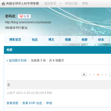
构建全球华人科学博客圈
返回首页
RSS订阅
帮助
老码农
分享
http://blog.sciencenet.cn/u/seawan
//敲键读书打酱油;
博客首页
动态
博文
视频
相册
好友
相册
« 返回图片列表
|
当前第 3 张
|
共 6 张图片
0
上传于 2011-2-20 22:26 (35.8 KB)
查看原图
|
查看 EXIF 信息
|
举报