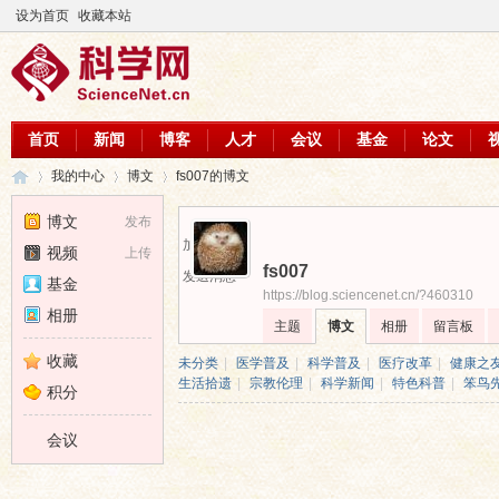
设为首页
收藏本站
首页
新闻
博客
人才
会议
基金
论文
我的中心
博文
fs007的博文
博文
发布
加为好友
视频
上传
fs007
科
›
›
›
发送消息
基金
https://blog.sciencenet.cn/?460310
相册
主题
博文
相册
留言板
收藏
未分类
|
医学普及
|
科学普及
|
医疗改革
|
健康之
生活拾遗
|
宗教伦理
|
科学新闻
|
特色科普
|
笨鸟
积分
会议
学