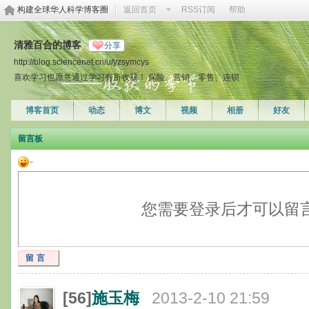
构建全球华人科学博客圈
返回首页
RSS订阅
帮助
清雅百合的博客
分享
http://blog.sciencenet.cn/u/yzsymcys
喜欢学习也愿意通过学习有所收获！ 保险、营销、零售、连锁
博客首页
动态
博文
视频
相册
好友
留言板
您需要登录后才可以留
留言
[56]
施玉梅
2013-2-10 21:59